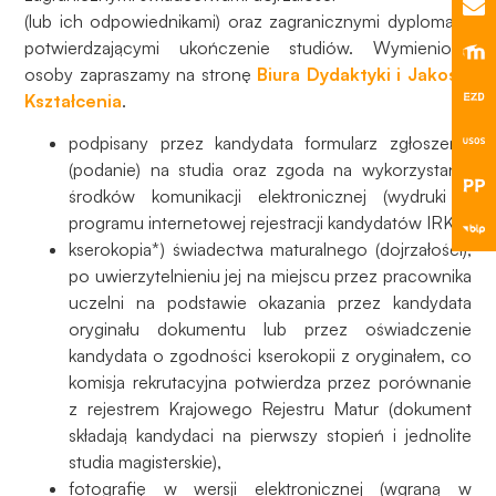
Aby nasza
(lub ich odpowiednikami) oraz zagranicznymi dyplomami
strona
potwierdzającymi ukończenie studiów. Wymienione
internetowa
osoby zapraszamy na stronę
Biura Dydaktyki i Jakości
działała jak
Kształcenia
.
najlepiej
podczas
podpisany przez kandydata formularz zgłoszenia
twojego
(podanie) na studia oraz zgoda na wykorzystanie
przejścia na nią.
środków komunikacji elektronicznej (wydruki z
Jeśli odrzucisz
programu internetowej rejestracji kandydatów IRK)
te pliki cookie,
kserokopia*) świadectwa maturalnego (dojrzałości),
niektóre funkcje
po uwierzytelnieniu jej na miejscu przez pracownika
znikną ze strony
internetowej.
uczelni na podstawie okazania przez kandydata
oryginału dokumentu lub przez oświadczenie
kandydata o zgodności kserokopii z oryginałem, co
Marketing
komisja rekrutacyjna potwierdza przez porównanie
Udostępniając
z rejestrem Krajowego Rejestru Matur (dokument
swoje
składają kandydaci na pierwszy stopień i jednolite
zainteresowania i
studia magisterskie),
zachowania
fotografię w wersji elektronicznej (wgraną w