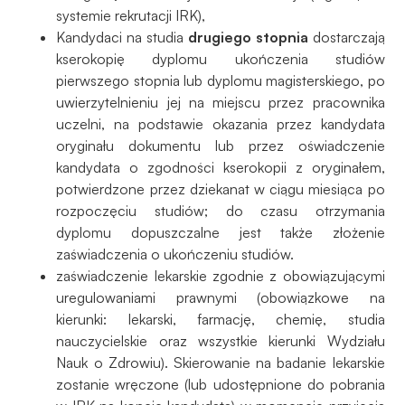
podczas
systemie rekrutacji IRK),
odwiedzania naszej
Kandydaci na studia
drugiego stopnia
dostarczają
strony, zwiększasz
kserokopię dyplomu ukończenia studiów
szansę na
pierwszego stopnia lub dyplomu magisterskiego, po
zobaczenie
uwierzytelnieniu jej na miejscu przez pracownika
spersonalizowanych
treści i ofert.
uczelni, na podstawie okazania przez kandydata
oryginału dokumentu lub przez oświadczenie
kandydata o zgodności kserokopii z oryginałem,
potwierdzone przez dziekanat w ciągu miesiąca po
rozpoczęciu studiów; do czasu otrzymania
dyplomu dopuszczalne jest także złożenie
zaświadczenia o ukończeniu studiów.
zaświadczenie lekarskie zgodnie z obowiązującymi
uregulowaniami prawnymi (obowiązkowe na
kierunki: lekarski, farmację, chemię, studia
nauczycielskie oraz wszystkie kierunki Wydziału
Nauk o Zdrowiu).
Skierowanie na badanie lekarskie
zostanie wręczone (lub udostępnione do pobrania