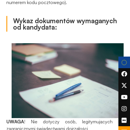
do
numerem kodu pocztowego).
funkcjonowania
strony
Wykaz dokumentów wymaganych
internetowej.
od kandydata:
Statystyka
Abyśmy mogli
poprawić
funkcjonalność
i strukturę
strony
internetowej,
na podstawie
tego, jak
strona jest
używana.
UWAGA
! Nie dotyczy osób, legitymujących się
Doświadczenie
zagranicznymi świadectwami dojrzałości