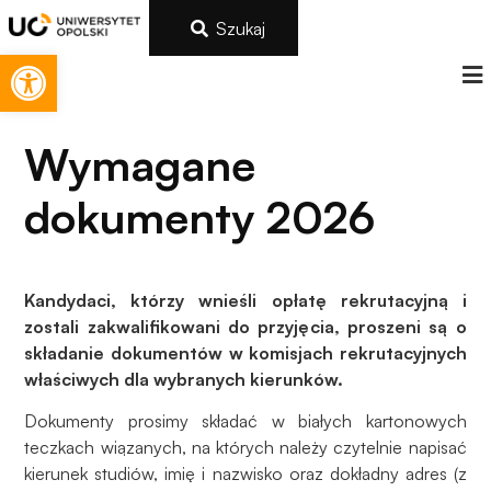
Szukaj
Otwórz pasek narzędzi
Wymagane
dokumenty 2026
Kandydaci, którzy wnieśli opłatę rekrutacyjną i
zostali zakwalifikowani do przyjęcia, proszeni są o
składanie dokumentów w komisjach rekrutacyjnych
Konieczne
właściwych dla wybranych kierunków.
Te pliki cookie
Dokumenty prosimy składać w białych kartonowych
nie są
teczkach wiązanych, na których należy czytelnie napisać
opcjonalne. Są
one potrzebne
kierunek studiów, imię i nazwisko oraz dokładny adres (z