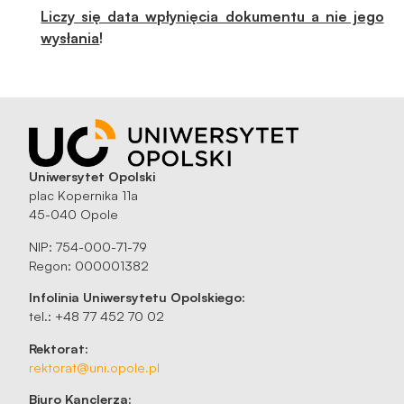
Liczy się data wpłynięcia dokumentu a nie jego
wysłania
!
Uniwersytet Opolski
plac Kopernika 11a
45-040 Opole
NIP: 754-000-71-79
Regon: 000001382
Infolinia Uniwersytetu Opolskiego:
tel.: +48 77 452 70 02
Rektorat:
rektorat@uni.opole.pl
Biuro Kanclerza: