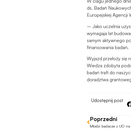
W ciągu jednego dnia 
ds. Badań Naukowych
Europejskiej Agencj
– Jako uczelnia uzys
wymagają lat budowan
samym aktywnego po
finansowania badań.
Wyjazd przełoży się n
Wiedza zdobyta podcz
badań trafi do naszy
doradztwa grantowe
Udostępnij post
Poprzedni