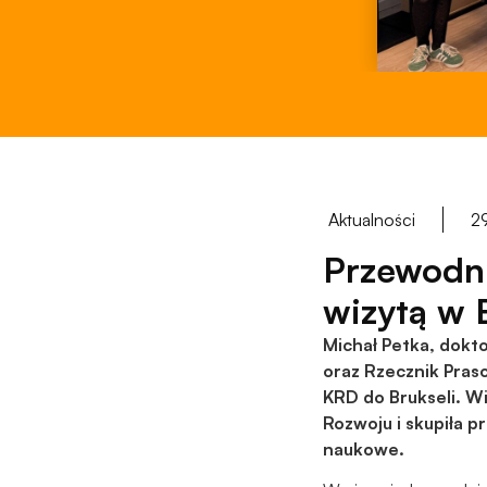
Aktualności
2
Przewodn
wizytą w 
Michał Petka, dok
oraz Rzecznik Pras
KRD do Brukseli. W
Rozwoju i skupiła p
naukowe.