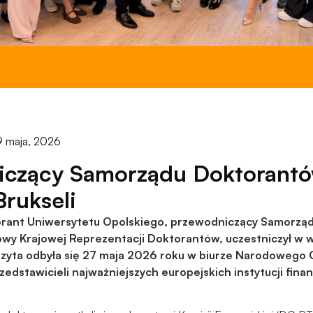
do
funkcjonowania
strony
internetowej.
Statystyka
Abyśmy mogli
poprawić
9 maja, 2026
funkcjonalność
i strukturę
iczący Samorządu Doktorant
strony
internetowej,
Brukseli
na podstawie
torant Uniwersytetu Opolskiego, przewodniczący Samorz
tego, jak
strona jest
owy Krajowej Reprezentacji Doktorantów, uczestniczył w 
używana.
izyta odbyła się 27 maja 2026 roku w biurze Narodowego 
rzedstawicieli najważniejszych europejskich instytucji fin
Doświadczenie