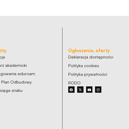
podczas
odwiedzania naszej
strony, zwiększasz
szansę na
zobaczenie
spersonalizowanych
treści i ofert.
óty
Ogłoszenia, oferty
cja
Deklaracja dostępności
rz akademicki
Polityka cookies
logowania eduroam
Polityka prywatności
y Plan Odbudowy
RODO
księga znaku