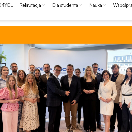
O4YOU
Rekrutacja
Dla studenta
Nauka
Współpr
Konieczne
Te pliki cookie
nie są
opcjonalne. Są
one potrzebne