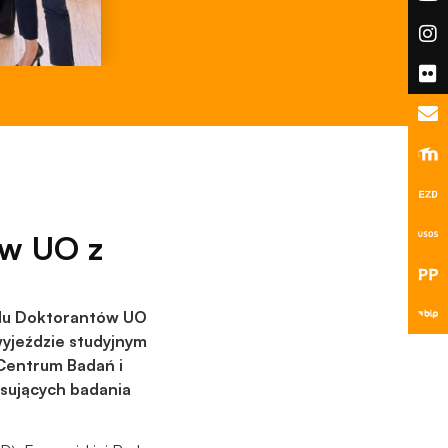
ów UO z
ądu Doktorantów UO
wyjeździe studyjnym
Centrum Badań i
ansujących badania