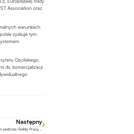
TD), Europejskiej Rady
ST Association oraz
ormalnych warunkach
olski zyskuje tym
osystemem
rsytetu Opolskiego.
 ds. komercjalizacji
ndywidualnego
Następny
Studenci spotkali się z pracodawcami podczas Giełdy Pracy na Uniwersytecie Opolskim