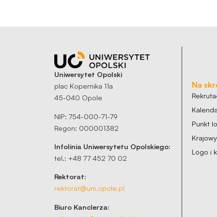
Uniwersytet Opolski
Na skr
plac Kopernika 11a
Rekruta
45-040 Opole
Kalenda
NIP: 754-000-71-79
Punkt 
Regon: 000001382
Krajow
Infolinia Uniwersytetu Opolskiego:
Logo i 
tel.: +48 77 452 70 02
Rektorat:
rektorat@uni.opole.pl
Biuro Kanclerza: