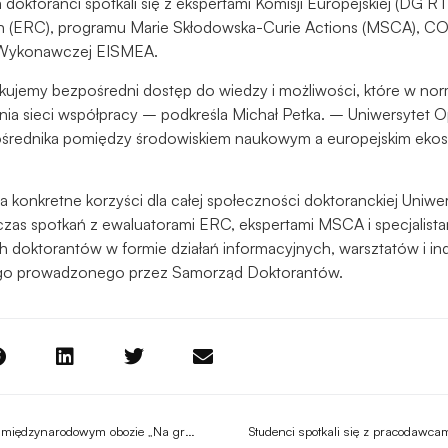
doktoranci spotkali się z ekspertami Komisji Europejskiej (DG R
Aby nasza
 (ERC), programu Marie Skłodowska-Curie Actions (MSCA), CO
strona
internetowa
i Wykonawczej EISMEA.
działała jak
kujemy bezpośredni dostęp do wiedzy i możliwości, które w n
najlepiej
ia sieci współpracy – podkreśla Michał Petka. – Uniwersytet Op
podczas
średnika pomiędzy środowiskiem naukowym a europejskim ek
twojego
przejścia na nią.
Jeśli odrzucisz
a konkretne korzyści dla całej społeczności doktoranckiej Uniwe
te pliki cookie,
as spotkań z ewaluatorami ERC, ekspertami MSCA i specjalistami
niektóre funkcje
ch doktorantów w formie działań informacyjnych, warsztatów i i
znikną ze strony
internetowej.
go prowadzonego przez Samorząd Doktorantów.
Marketing
Udostępniając
swoje
zainteresowania i
zachowania
Młodzi badacze z UO na międzynarodowym obozie „Na granicy”